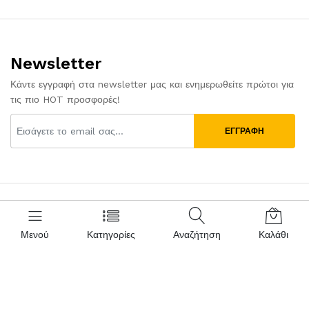
Newsletter
Κάντε εγγραφή στα newsletter μας και ενημερωθείτε πρώτοι για
τις πιο HOT προσφορές!
ΕΓΓΡΑΦΗ
Μενού
Κατηγορίες
Αναζήτηση
Καλάθι
Επικοινωνήστε μαζί μας
Πολιτική αγορών
(+30) 2463081711 /
Τρόποι πληρωμής
6934618017
Τρόποι αποστολής