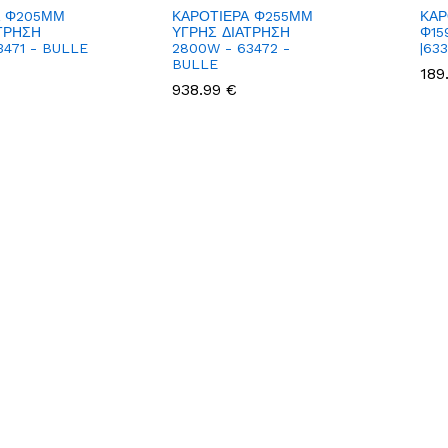
Α Φ205ΜΜ
ΚΑΡΟΤΙΕΡΑ Φ255ΜΜ
ΚΑΡ
ΤΡΗΣΗ
ΥΓΡΗΣ ΔΙΑΤΡΗΣΗ
Φ15
3471 - BULLE
2800W - 63472 -
|63
BULLE
189
938.99 €