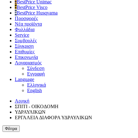
BestPrice Unimac
BestPrice Visco
BestPrice Husqvarna
Προσφορές
Νέα προϊόντα
Φυλλάδια
Service
Συμβουλές
Σύγκριση
Επιθυμίες
Επικονωνία
Λογαριασμός
Σύνδεση
Εγγραφή
Language
Ελληνικά
English
Αρχική
ΣΠΙΤΙ - ΟΙΚΟΔΟΜΗ
ΥΔΡΑΥΛΙΚΩΝ
ΕΡΓΑΛΕΙΑ ΔΙΑΦΟΡΑ ΥΔΡΑΥΛΙΚΩΝ
Φίλτρα