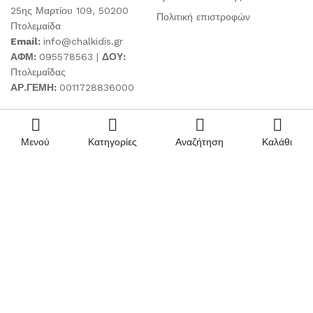
25ης Μαρτίου 109, 50200
Πολιτική επιστροφών
Πτολεμαίδα
Email:
info@chalkidis.gr
ΑΦΜ:
095578563 |
ΔΟΥ:
Πτολεμαΐδας
ΑΡ.ΓΕΜΗ:
0011728836000
Μενού
Κατηγορίες
Αναζήτηση
Καλάθι
Όροι & Συμφωνίες
Ωράριο λειτουργίας
Το κατάστημά μας λειτουργεί
Όροι χρήσης
τις παρακάτω ημέρες και
Πολιτική απορρήτου
ώρες:
Ειδοποίηση cookies
Δευτέρα - Σάββατο: 09.00-
17.00
Κυριακή: Κλειστά