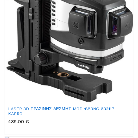
LASER 3D ΠΡΑΣΙΝΗΣ ΔΕΣΜΗΣ MOD.:883NG 633117
KAPRO
439.00 €