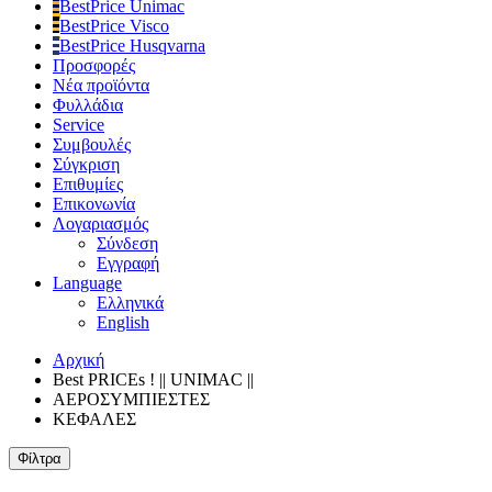
BestPrice Unimac
BestPrice Visco
BestPrice Husqvarna
Προσφορές
Νέα προϊόντα
Φυλλάδια
Service
Συμβουλές
Σύγκριση
Επιθυμίες
Επικονωνία
Λογαριασμός
Σύνδεση
Εγγραφή
Language
Ελληνικά
English
Αρχική
Best PRICEs ! || UNIMAC ||
ΑΕΡΟΣΥΜΠΙΕΣΤΕΣ
ΚΕΦΑΛΕΣ
Φίλτρα